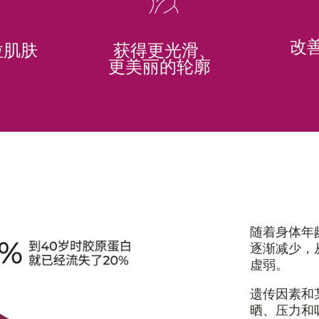
改
获得更光滑、
拉肌肤
更美丽的轮廓
随着身体年
逐渐减少，
虚弱。
遗传因素和
晒、压力和