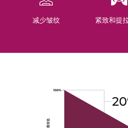
减少皱纹
紧致和提